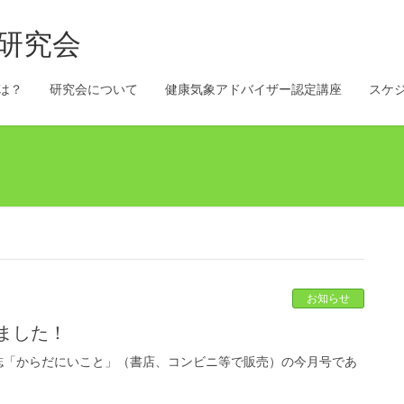
マ研究会
は？
研究会について
健康気象アドバイザー認定講座
スケ
お知らせ
ました！
誌「からだにいこと」（書店、コンビニ等で販売）の今月号であ