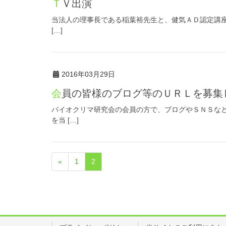
ＴＶ出演
当法人の理事長である稲葉裕先生と、健気ＡＤ認定講座
[…]
2016年03月29日
会員の皆様のブログ等のＵＲＬを募集
バイオクリマ研究会の会員の方で、ブログやＳＮＳな
を当 […]
«
1
2